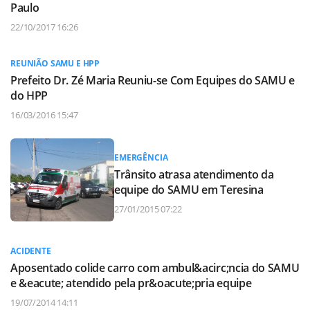
Paulo
22/10/2017 16:26
REUNIÃO SAMU E HPP
Prefeito Dr. Zé Maria Reuniu-se Com Equipes do SAMU e
do HPP
16/03/2016 15:47
EMERGÊNCIA
Trânsito atrasa atendimento da
equipe do SAMU em Teresina
27/01/2015 07:22
ACIDENTE
Aposentado colide carro com ambul&acirc;ncia do SAMU
e &eacute; atendido pela pr&oacute;pria equipe
19/07/2014 14:11