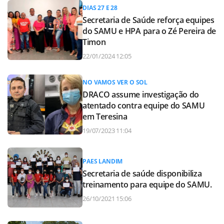
DIAS 27 E 28
Secretaria de Saúde reforça equipes
do SAMU e HPA para o Zé Pereira de
Timon
22/01/2024 12:05
NO VAMOS VER O SOL
DRACO assume investigação do
atentado contra equipe do SAMU
em Teresina
19/07/2023 11:04
PAES LANDIM
Secretaria de saúde disponibiliza
treinamento para equipe do SAMU.
26/10/2021 15:06