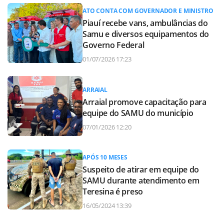
ATO CONTA COM GOVERNADOR E MINISTRO
Piauí recebe vans, ambulâncias do
Samu e diversos equipamentos do
Governo Federal
01/07/2026 17:23
ARRAIAL
Arraial promove capacitação para
equipe do SAMU do município
07/01/2026 12:20
APÓS 10 MESES
Suspeito de atirar em equipe do
SAMU durante atendimento em
Teresina é preso
16/05/2024 13:39