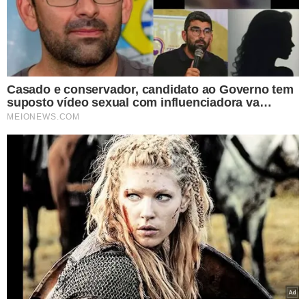
“O que foi levantado durante o curso das
investigações, inclusive a partir dos
depoimentos, que foram tomados pelas
vítimas e testemunhas, essa seita
considerava que o Ademar era o Jesus
Cristo na terra. A sua mãe é, segundo
essa seita, seria a Maria de Nazaré e a
Djidja era considerada como se fosse a
Madalena e todos eles faziam parte
dessa seita”, explicou o delegado Cícero
Túlio ao repórter Lucas Conrado, da TV
Meio.