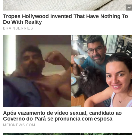
SEITA MACABRA
A principal suspeita é que Djidja foi morta pela mãe e
irmão,
os dois integravam a
seita macabra "Pai, Mãe,
Vida", na qual se autointitulavam Deus e Maria.
Nos
rituais as vítimas eram forçadas a abusar de drogas
como Ketamina, além de acontecer estupro de
vulnerável.