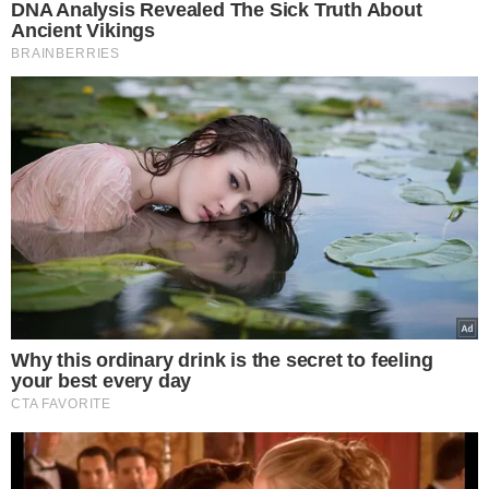
TÓPICOS
INVESTIGAÇÕES EM CURSO
PRISÃO DECRETO
SEITA ENVOLVIDA
MORTE DJIDJA CARDOSO
CABELEIREIRO SUSPEITO
VER COMENTÁRIOS
VEJA TAMBÉM
ARMA DE GROSSO CALIBRE
Homem é morto a tiros