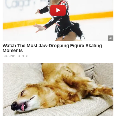
Djidja era ex-sinhazinha do boi garantido e foi encontrada morta em casa /
Foto - Reprodução
CAUSA DA MORTE
Segundo informações preliminares do Instituto Médico
Legal (IML),
a causa da morte de Djidja
foi apontada
como
“indeterminada”, ocasionada por “depressão
dos centros cardiorrespiratórios centrais bulbares;
congestão e edema cerebral“.