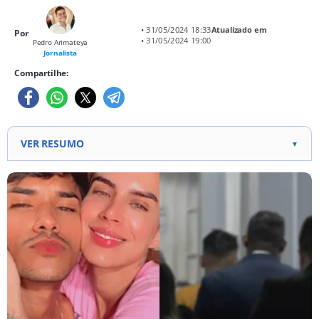
• 31/05/2024 18:33
Atualizado em
Por
• 31/05/2024 19:00
Pedro Arimateya
Jornalista
Compartilhe:
VER RESUMO
▼
Marlisson Vasconcelos Dantas, suspeito de integrar
a seita acusada de matar Djidja Cardoso, se
entregou à polícia. A Justiça decretou a prisão de
Marlisson, da mãe e do irmão de Djidja, além de
duas funcionárias do salão de beleza onde
Marlisson trabalhava. O IML informou que a causa
da morte de Djidja foi apontada como
indeterminada, ocasionada por depressão dos
centros nervosos e inchaço no cérebro.