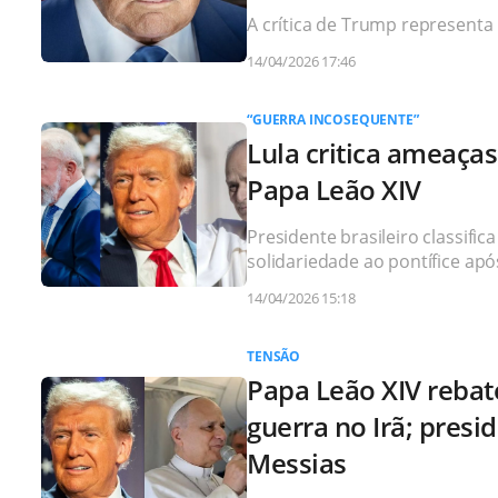
A crítica de Trump represent
14/04/2026 17:46
“GUERRA INCOSEQUENTE”
Lula critica ameaça
Papa Leão XIV
Presidente brasileiro classifi
solidariedade ao pontífice ap
14/04/2026 15:18
TENSÃO
Papa Leão XIV rebat
guerra no Irã; pres
Messias