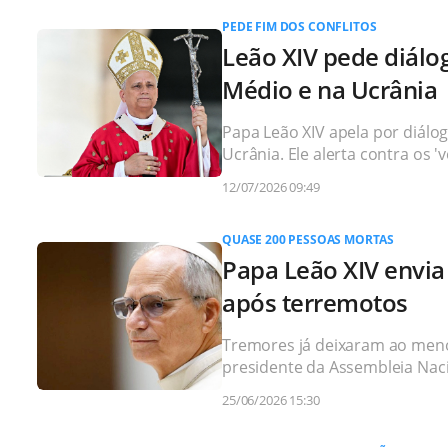
PEDE FIM DOS CONFLITOS
Leão XIV pede diálo
Médio e na Ucrânia
Papa Leão XIV apela por diálog
Ucrânia. Ele alerta contra os 
12/07/2026 09:49
QUASE 200 PESSOAS MORTAS
Papa Leão XIV envia
após terremotos
Tremores já deixaram ao meno
presidente da Assembleia Naci
25/06/2026 15:30