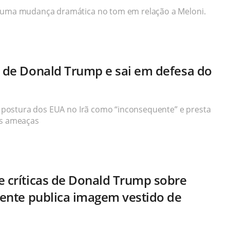
a uma mudança dramática no tom em relação a Meloni.
s de Donald Trump e sai em defesa do
ca postura dos EUA no Irã como “inconsequente” e presta
ós ameaças
e críticas de Donald Trump sobre
idente publica imagem vestido de