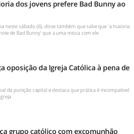
ioria dos jovens prefere Bad Bunny ao
ha neste sábado (6), disse também que sabe que 'a maioria
 show de Bad Bunny' que a uma missa com ele
a oposição da Igreja Católica à pena de
bal da punição capital e destaca que prática é incompatível
Igreja
ça grupo católico com excomunhão