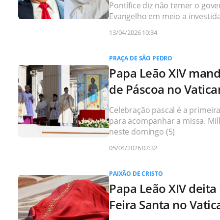
Pontífice diz não temer o gov
Evangelho em meio a investid
13/04/2026 10:34
PRAÇA DE SÃO PEDRO
Papa Leão XIV man
de Páscoa no Vatic
Celebração pascal é a primeir
para acompanhar a missa. Mil
neste domingo (5)
05/04/2026 07:32
PAIXÃO DE CRISTO
Papa Leão XIV deita 
Feira Santa no Vati