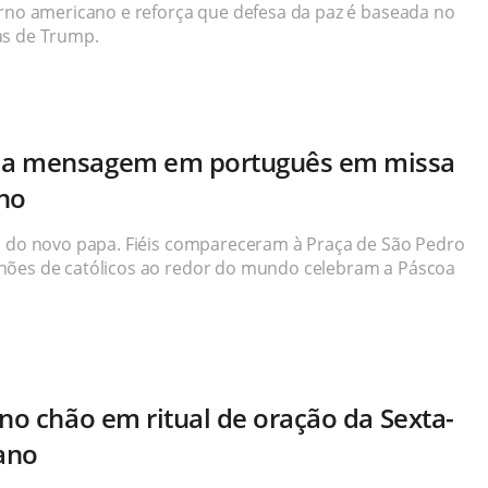
erno americano e reforça que defesa da paz é baseada no
as de Trump.
da mensagem em português em missa
ano
a do novo papa. Fiéis compareceram à Praça de São Pedro
hões de católicos ao redor do mundo celebram a Páscoa
no chão em ritual de oração da Sexta-
cano