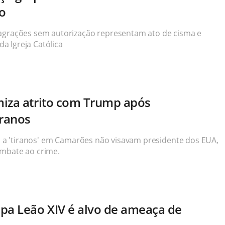
no
sagrações sem autorização representam ato de cisma e
a Igreja Católica
miza atrito com Trump após
iranos
as a 'tiranos' em Camarões não visavam presidente dos EUA,
ombate ao crime.
pa Leão XIV é alvo de ameaça de