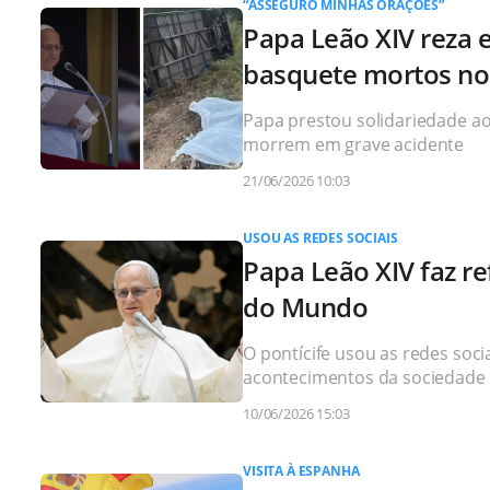
“ASSEGURO MINHAS ORAÇÕES”
Papa Leão XIV reza 
basquete mortos no
Papa prestou solidariedade ao
morrem em grave acidente
21/06/2026 10:03
USOU AS REDES SOCIAIS
Papa Leão XIV faz r
do Mundo
O pontícife usou as redes soci
acontecimentos da sociedade 
10/06/2026 15:03
VISITA À ESPANHA