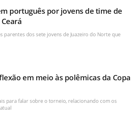
em português por jovens de time de
 Ceará
s parentes dos sete jovens de Juazeiro do Norte que
eflexão em meio às polêmicas da Copa
ais para falar sobre o torneio, relacionando com os
atual