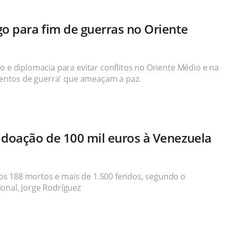
go para fim de guerras no Oriente
o e diplomacia para evitar conflitos no Oriente Médio e na
'ventos de guerra' que ameaçam a paz.
 doação de 100 mil euros à Venezuela
s 188 mortos e mais de 1.500 feridos, segundo o
onal, Jorge Rodríguez