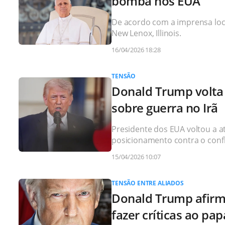
bomba nos EUA
De acordo com a imprensa loca
New Lenox, Illinois.
16/04/2026 18:28
TENSÃO
Donald Trump volta 
sobre guerra no Irã
Presidente dos EUA voltou a ata
posicionamento contra o confli
15/04/2026 10:07
TENSÃO ENTRE ALIADOS
Donald Trump afirm
fazer críticas ao pa