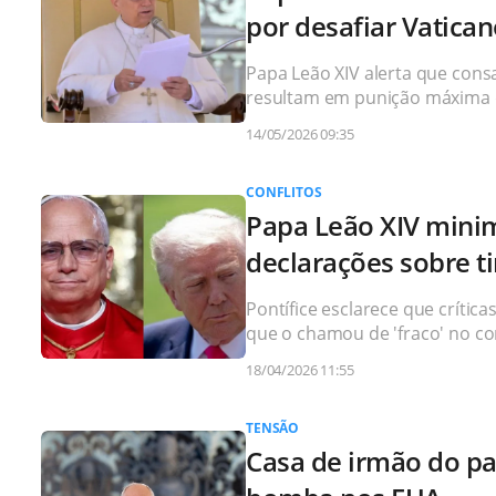
por desafiar Vatica
Papa Leão XIV alerta que con
resultam em punição máxima d
14/05/2026 09:35
CONFLITOS
Papa Leão XIV mini
declarações sobre t
Pontífice esclarece que crític
que o chamou de 'fraco' no c
18/04/2026 11:55
TENSÃO
Casa de irmão do pa