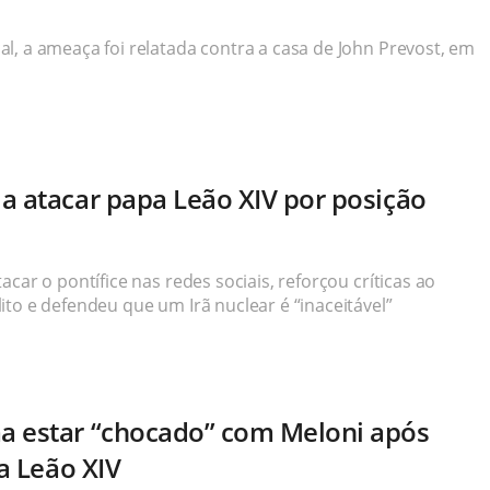
l, a ameaça foi relatada contra a casa de John Prevost, em
a atacar papa Leão XIV por posição
car o pontífice nas redes sociais, reforçou críticas ao
to e defendeu que um Irã nuclear é “inaceitável”
a estar “chocado” com Meloni após
pa Leão XIV