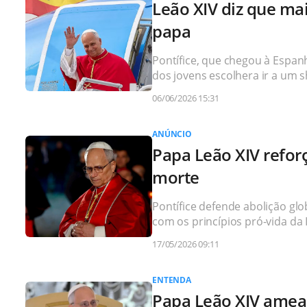
Leão XIV diz que ma
papa
Pontífice, que chegou à Espan
dos jovens escolhera ir a um
06/06/2026 15:31
ANÚNCIO
Papa Leão XIV reforç
morte
Pontífice defende abolição glo
com os princípios pró-vida da 
17/05/2026 09:11
ENTENDA
Papa Leão XIV amea