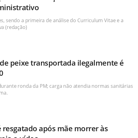
ministrativo
s, sendo a primeira de análise do Curriculum Vitae e a
va (redação)
 de peixe transportada ilegalmente é
0
durante ronda da PM; carga não atendia normas sanitárias
ema.
é resgatado após mãe morrer às