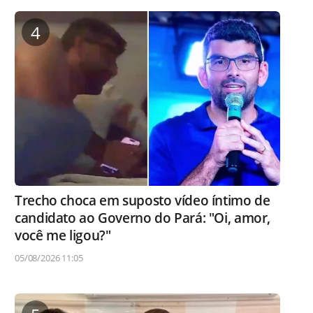
4
Trecho choca em suposto vídeo íntimo de
candidato ao Governo do Pará: "Oi, amor,
você me ligou?"
05/08/2026 11:05