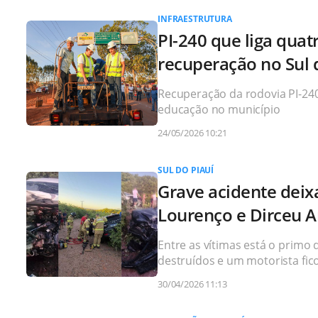
INFRAESTRUTURA
PI-240 que liga quat
recuperação no Sul 
Recuperação da rodovia PI-240 
educação no município
24/05/2026 10:21
SUL DO PIAUÍ
Grave acidente deixa
Lourenço e Dirceu 
Entre as vítimas está o primo 
destruídos e um motorista fic
30/04/2026 11:13