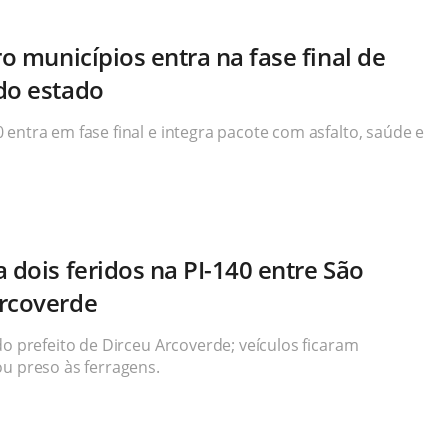
ro municípios entra na fase final de
do estado
entra em fase final e integra pacote com asfalto, saúde e
 dois feridos na PI-140 entre São
Arcoverde
do prefeito de Dirceu Arcoverde; veículos ficaram
ou preso às ferragens.