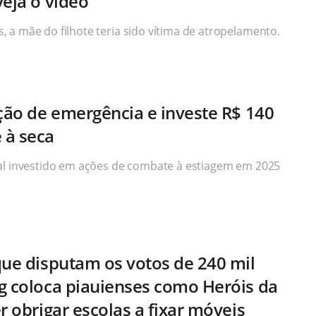
veja o vídeo
 a mãe do filhote teria sido vítima de atropelamento.
ação de emergência e investe R$ 140
 à seca
al investido em ações de combate à estiagem em 2025
que disputam os votos de 240 mil
g coloca piauienses como Heróis da
r obrigar escolas a fixar móveis