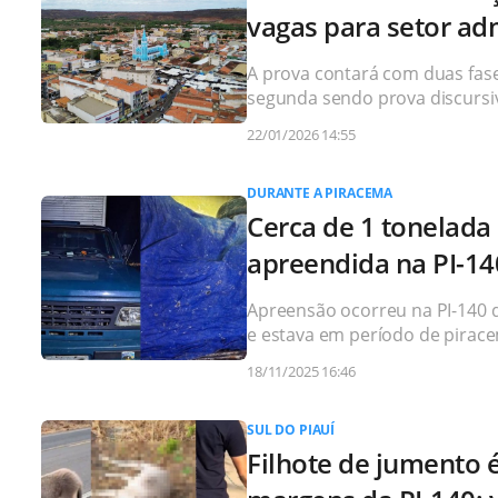
vagas para setor ad
A prova contará com duas fase
segunda sendo prova discursi
22/01/2026 14:55
DURANTE A PIRACEMA
Cerca de 1 tonelada
apreendida na PI-14
Apreensão ocorreu na PI-140 
e estava em período de pirac
18/11/2025 16:46
SUL DO PIAUÍ
Filhote de jumento 