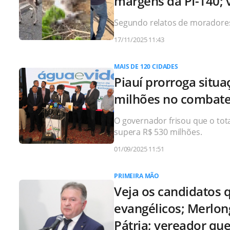
margens da PI-140; 
Segundo relatos de moradores,
17/11/2025 11:43
MAIS DE 120 CIDADES
Piauí prorroga situ
milhões no combate
O governador frisou que o tot
supera R$ 530 milhões.
01/09/2025 11:51
PRIMEIRA MÃO
Veja os candidatos 
evangélicos; Merlon
Pátria; vereador que