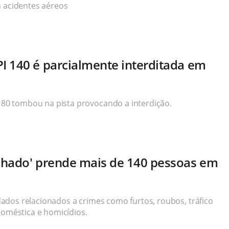
m acidentes aéreos
 140 é parcialmente interditada em
0 tombou na pista provocando a interdição.
chado' prende mais de 140 pessoas em
dos relacionados a crimes como furtos, roubos, tráfico
doméstica e homicídios.