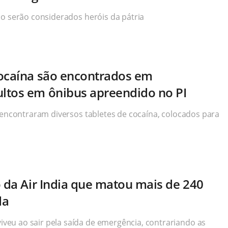
po serão considerados heróis da pátria
cocaína são encontrados em
ltos em ônibus apreendido no PI
s encontraram diversos tabletes de cocaína, colocados para
o da Air India que matou mais de 240
da
eu ao sair pela saída de emergência, contrariando as