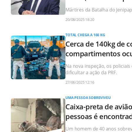
Mártires da Batalha do Jenipa
20/08/2025 18:20
TOTAL CHEGA A 166 KG
Cerca de 140kg de 
compartimentos ocu
Na nova inspeção, os policiai
dificultar a ação da PRF.
27/06/2025 12:16
UMA PESSOA SOBREVIVEU
Caixa-preta de aviã
pessoas é encontra
Um homem de 40 anos sobreviv