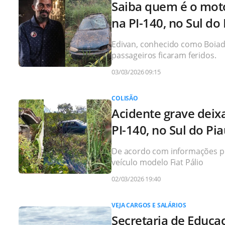
Saiba quem é o moto
na PI-140, no Sul do 
Edivan, conhecido como Boiade
passageiros ficaram feridos.
03/03/2026 09:15
COLISÃO
Acidente grave deix
PI-140, no Sul do Pia
De acordo com informações pre
veículo modelo Fiat Pálio
02/03/2026 19:40
VEJA CARGOS E SALÁRIOS
Secretaria de Educa