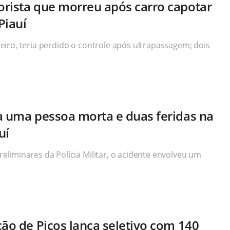
rista que morreu após carro capotar
Piauí
iro, teria perdido o controle após ultrapassagem; dois
a uma pessoa morta e duas feridas na
uí
liminares da Polícia Militar, o acidente envolveu um
ção de Picos lança seletivo com 140