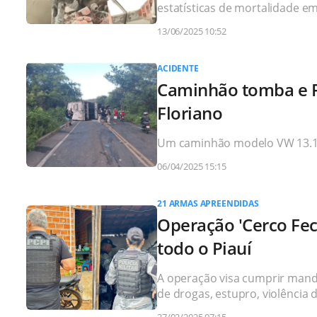
estatísticas de mortalidade e
13/06/2025 10:52
ACIDENTE
Caminhão tomba e PI
Floriano
Um caminhão modelo VW 13.18
06/04/2025 15:15
21 ARMAS APREENDIDAS
Operação 'Cerco Fe
todo o Piauí
A operação visa cumprir manda
de drogas, estupro, violência 