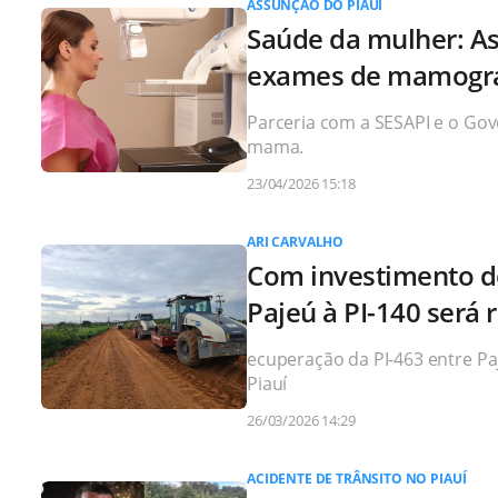
ASSUNÇÃO DO PIAUÍ
Saúde da mulher: As
exames de mamogra
Parceria com a SESAPI e o Go
mama.
23/04/2026 15:18
ARI CARVALHO
Com investimento de
Pajeú à PI-140 será
ecuperação da PI-463 entre Paj
Piauí
26/03/2026 14:29
ACIDENTE DE TRÂNSITO NO PIAUÍ