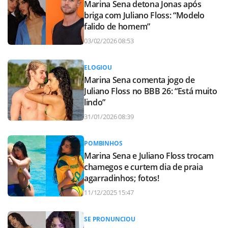
Marina Sena detona Jonas após
briga com Juliano Floss: “Modelo
falido de homem”
03/02/2026 08:53
ELOGIOU
Marina Sena comenta jogo de
Juliano Floss no BBB 26: “Está muito
lindo”
31/01/2026 08:39
POMBINHOS
Marina Sena e Juliano Floss trocam
chamegos e curtem dia de praia
agarradinhos; fotos!
11/12/2025 15:47
SE PRONUNCIOU