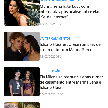
DEBATE SOBRE SENSUALIDADE
Marina Sena bate-boca com
internauta após análise sobre ela:
“Sai da internet”
13/05/2026 10:20
VAI TER CASAMENTO?
Juliano Floss esclarece rumores de
casamento com Marina Sena
13/05/2026 08:34
REPERCUSSÃO
Tia Milena se pronuncia após rumor
de casamento entre Marina Sena e
Juliano Floss
05/05/2026 16:56