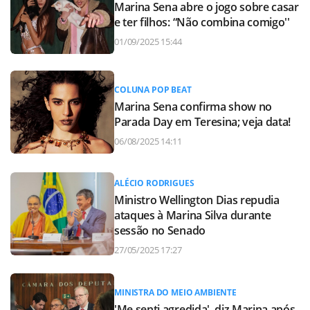
Marina Sena abre o jogo sobre casar
e ter filhos: “Não combina comigo''
01/09/2025 15:44
COLUNA POP BEAT
Marina Sena confirma show no
Parada Day em Teresina; veja data!
06/08/2025 14:11
ALÉCIO RODRIGUES
Ministro Wellington Dias repudia
ataques à Marina Silva durante
sessão no Senado
27/05/2025 17:27
MINISTRA DO MEIO AMBIENTE
'Me senti agredida', diz Marina após