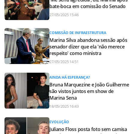
bate-boca em comissão do Senado
27/05/2025 15:46
COMISSÃO DE INFRAESTRUTURA
Marina Silva abandona sessão após
senador dizer que ela 'não merece
respeito' como ministra
27/05/2025 14:51
AINDA HÁ ESPERANÇA?
Bruna Marquezine e João Guilherme
são vistos juntos em show de
Marina Sena
18/05/2025 16:43
EVOLUÇÃO
Juliano Floss posta foto sem camisa