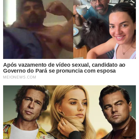
Brasil ultrapassa 5 milhões
de casos de dengue e bate
novo recorde
ALERTA
Combate à dengue: hidrate-
se e evite estes alimentos
para uma recuperação
rápida
11 ÓBITOS ATÉ AGORA