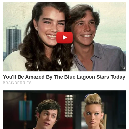
detectadas larvas do mosquito e que estão
abandonadas. Estas casas precisam ser abertas para as
equipes fazerem a higienização. Para isso, vamos pedir o
auxílio da Procuradoria Geral do Estado”, afirma.
REFORÇO NA VACINAÇÃO
Na reunião também ficou acertado que o Conselho de
Secretários Municipais de Saúde (Cosems) vai auxiliar nos
alertas aos municípios para incentivar a vacinação tanto
de influenza quanto de dengue, principalmente nas
regiões dos Territórios Entre Rios e Chapada das
Mangabeiras.