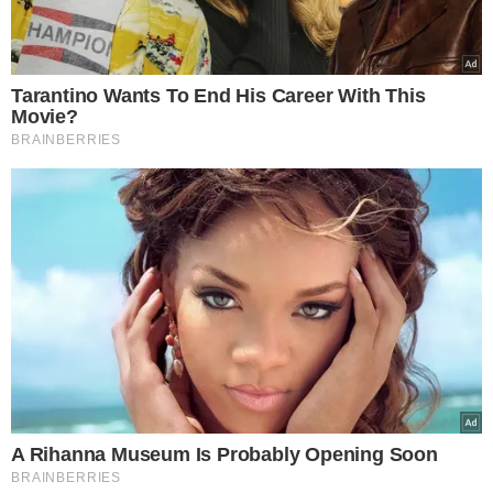
Na reunião foi apresentado o
atual cenário
epidemiológico do estado referente à dengue
, onde foi
destacado a questão da alta incidência da doença com 11
óbitos contabilizados. Segundo o secretário de Saúde,
Antônio Luiz, serão agregadas novas ações às que já são
realizadas de forma contínua pela Sesapi.
MEDIDAS URGENTES
“O COE deve fazer um documento pedindo à Prefeitura
de Teresina que realize a coleta de resíduos em terrenos
baldios da cidade. Também vamos fazer um
levantamento de algumas residências em que já foram