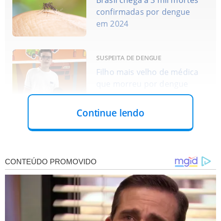
confirmadas por dengue
em 2024
SUSPEITA DE DENGUE
Filho mais velho de médica
que morreu por dengue
apresenta melhora e deve
ter alta em breve
Continue lendo
CUIDADO
Epidemia da dengue: o uso
de repelente é mesmo
eficaz para a prevenção?
ALERTA