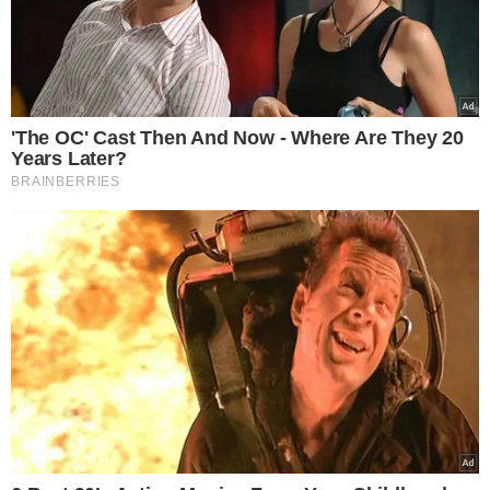
TÓPICOS
PREFEITURA DE TERESINA
ÓBITOS
TERRENOS BALDIOS
COE
SESAPI
TERESINA
DENGUE
VER COMENTÁRIOS
VEJA TAMBÉM