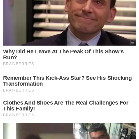
Dengue: como estas 6
doenças podem afetar o
cérebro de forma silenciosa
COMOÇÃO NA CIDADE
Estudante da UFPI morre
com suspeita de dengue na
cidade de Bom Jesus-PI
PAINEL EPIDEMIOLÓGICO
FMS confirma que causa da
morte da médica Laysa Lira
foi dengue; 2º óbito em
Teresina
MONITORAMENTO DA DOENÇA