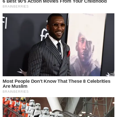
EM SÃO JOÃO DA VARJOTA
Jovem morre aos 30
anos após sofrer mal
súbito depois de treino
de futebol no Piauí
VEJA MAIS NOTÍCIAS