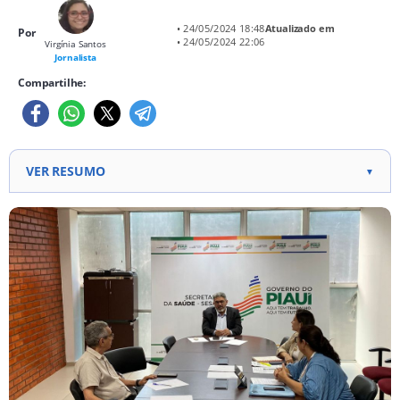
• 24/05/2024 18:48
Atualizado em
Por
• 24/05/2024 22:06
Virgínia Santos
Jornalista
Compartilhe:
VER RESUMO
▼
COE do Piauí discute medidas contra a dengue,
registrando 11 óbitos até o momento. Medidas
urgentes incluem cobrança de ação da Prefeitura de
Teresina, levantamento de residências
abandonadas para higienização.