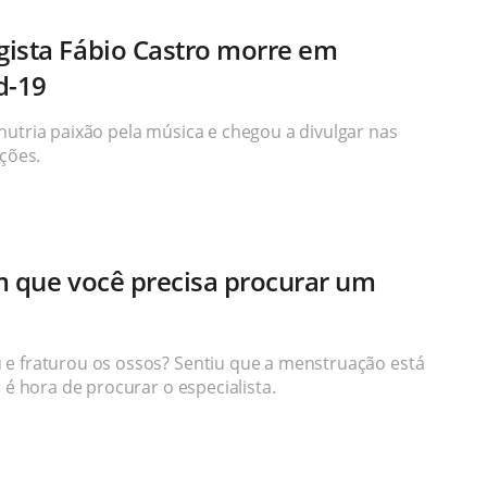
gista Fábio Castro morre em
d-19
nutria paixão pela música e chegou a divulgar nas
nções.
m que você precisa procurar um
 e fraturou os ossos? Sentiu que a menstruação está
 é hora de procurar o especialista.