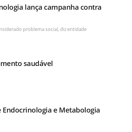
inologia lança campanha contra
nsiderado problema social, diz entidade
cimento saudável
e Endocrinologia e Metabologia