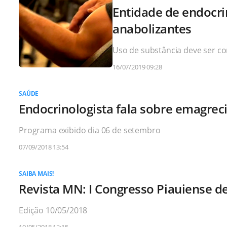
Entidade de endocr
anabolizantes
Uso de substância deve ser co
16/07/2019 09:28
SAÚDE
Endocrinologista fala sobre emagre
Programa exibido dia 06 de setembro
07/09/2018 13:54
SAIBA MAIS!
Revista MN: I Congresso Piauiense d
Edição 10/05/2018