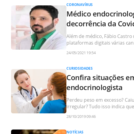
CORONAVÍRUS
Médico endocrinolo
decorrência da Covi
Além de médico, Fábio Castro 
plataformas digitais várias ca
24/05/2021 19:54
CURIOSIDADES
Confira situações e
endocrinologista
Perdeu peso em excesso? Caiu
irregular? Tudo isso indica que
28/10/2019 09:46
NOTÍCIAS