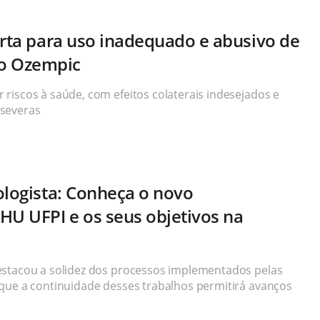
erta para uso inadequado e abusivo de
o Ozempic
riscos à saúde, com efeitos colaterais indesejados e
severas
ologista: Conheça o novo
HU UFPI e os seus objetivos na
estacou a solidez dos processos implementados pelas
que a continuidade desses trabalhos permitirá avanços