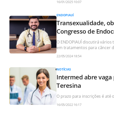
16/01/2025 10:07
ENDOPIAUÍ
Transexualidade, ob
Congresso de Endocr
O ENDOPIAUÍ discutirá vários
em tratamentos para câncer de
22/05/2024 18:54
NOTÍCIAS
Intermed abre vaga
Teresina
O prazo para inscrições é até 
16/05/2022 16:17