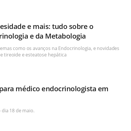
esidade e mais: tudo sobre o
inologia e da Metabologia
 temas como os avanços na Endocrinologia, e novidades
 tireoide e esteatose hepática
 para médico endocrinologista em
o dia 18 de maio.