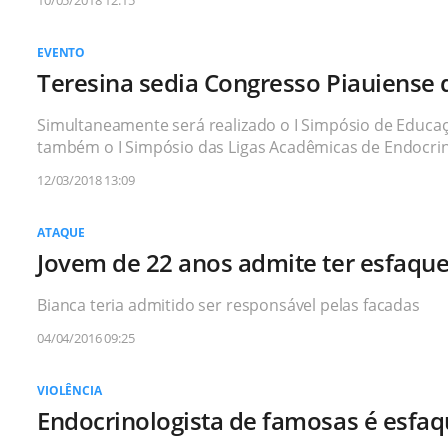
10/05/2018 12:15
EVENTO
Teresina sedia Congresso Piauiense 
Simultaneamente será realizado o I Simpósio de Educaç
também o I Simpósio das Ligas Acadêmicas de Endocrino
12/03/2018 13:09
ATAQUE
Jovem de 22 anos admite ter esfaqu
Bianca teria admitido ser responsável pelas facadas
04/04/2016 09:25
VIOLÊNCIA
Endocrinologista de famosas é esfa