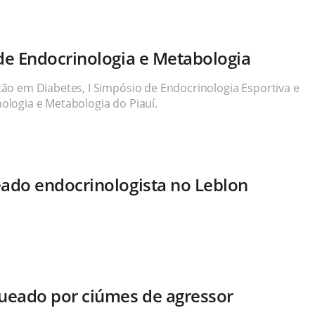
de Endocrinologia e Metabologia
ão em Diabetes, I Simpósio de Endocrinologia Esportiva e
logia e Metabologia do Piauí.
eado endocrinologista no Leblon
queado por ciúmes de agressor